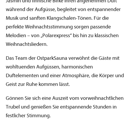
Jasmin und finnische Birke ihren angenehmen Duft
analysieren. Außerdem geben wir Informationen zu Ihrer
Verwendung unserer Website an unsere Partner für
während der Aufgüsse, begleitet von entspannender
soziale Medien, Werbung und Analysen weiter. Unsere
Musik und sanften Klangschalen-Tönen. Für die
Partner führen diese Informationen möglicherweise mit
perfekte Weihnachtsstimmung sorgen passende
weiteren Daten zusammen, die Sie ihnen bereitgestellt
Melodien – von „Polarexpress“ bis hin zu klassischen
haben oder die sie im Rahmen Ihrer Nutzung der Dienste
gesammelt haben. Sie geben Einwilligung zu unseren
Weihnachtsliedern.
Cookies, wenn Sie unsere Webseite weiterhin nutzen.
Das Team der OstparkSauna verwöhnt die Gäste mit
wohltuenden Aufgüssen, harmonischen
Duftelementen und einer Atmosphäre, die Körper und
Geist zur Ruhe kommen lässt.
Gönnen Sie sich eine Auszeit vom vorweihnachtlichen
Trubel und genießen Sie entspannende Stunden in
festlicher Stimmung.