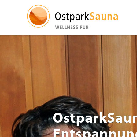
OstparkSau
Entspannun