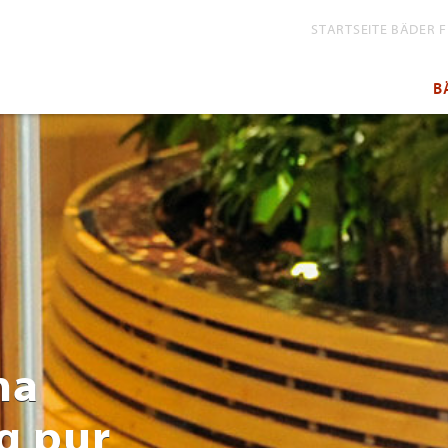
STARTSEITE BÄDER 
B
na
g pur