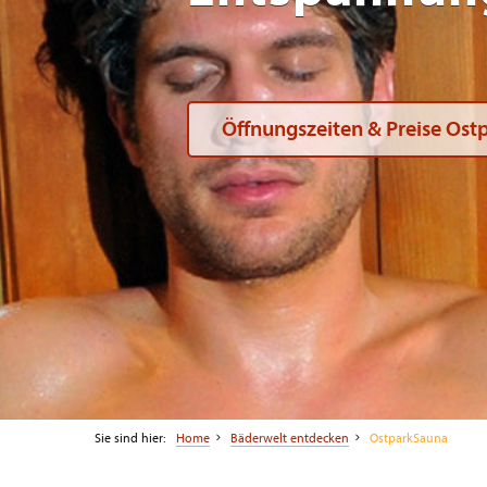
Öffnungszeiten & Preise Os
Sie sind hier:
Home
Bäderwelt entdecken
OstparkSauna